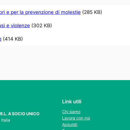
ri e per la prevenzione di molestie
(285 KB)
si e violenze
(302 KB)
e
(414 KB)
Link utili
Chi siamo
R.L. A SOCIO UNICO
Lavora con noi
Italia
Acquisti