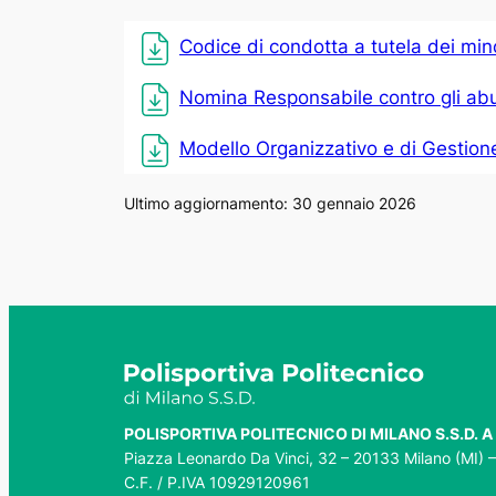
Codice di condotta a tutela dei mino
Nomina Responsabile contro gli abu
Modello Organizzativo e di Gestion
Ultimo aggiornamento: 30 gennaio 2026
POLISPORTIVA POLITECNICO DI MILANO S.S.D. A 
Piazza Leonardo Da Vinci, 32 – 20133 Milano (MI) – 
C.F. / P.IVA 10929120961